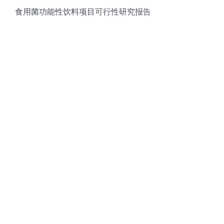
食用菌功能性饮料项目可行性研究报告
（存储版）——兼论功能性茶饮料的研制