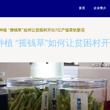
首页
企业简介
种植 “摇钱草”如何让贫困村开出7亿产值茶饮新花
植 “摇钱草”如何让贫困村