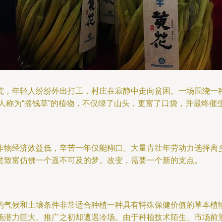
荒，年轻人纷纷外出打工，村庄在寂静中走向贫困。一场围绕一
地人称为“摇钱草”的植物，不仅绿了山头，更富了口袋，并最终
作物经济效益低，辛苦一年仅能糊口。大量青壮年劳动力选择离
贫致富仿佛一个遥不可及的梦。改变，需要一个新的支点。
的气候和土壤条件非常适合种植一种具有特殊保健价值的草本植
场潜力巨大。推广之初却遭遇冷场。由于种植技术陌生、市场前