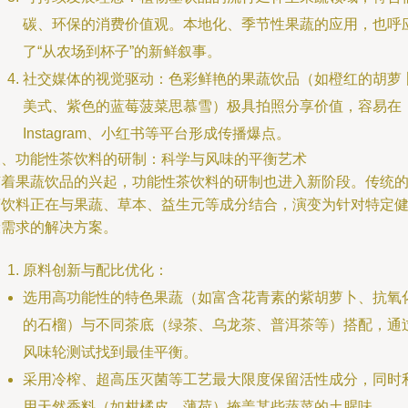
碳、环保的消费价值观。本地化、季节性果蔬的应用，也呼
了“从农场到杯子”的新鲜叙事。
社交媒体的视觉驱动：色彩鲜艳的果蔬饮品（如橙红的胡萝
美式、紫色的蓝莓菠菜思慕雪）极具拍照分享价值，容易在
Instagram、小红书等平台形成传播爆点。
三、功能性茶饮料的研制：科学与风味的平衡艺术
随着果蔬饮品的兴起，功能性茶饮料的研制也进入新阶段。传统
茶饮料正在与果蔬、草本、益生元等成分结合，演变为针对特定
康需求的解决方案。
原料创新与配比优化：
选用高功能性的特色果蔬（如富含花青素的紫胡萝卜、抗氧
的石榴）与不同茶底（绿茶、乌龙茶、普洱茶等）搭配，通
风味轮测试找到最佳平衡。
采用冷榨、超高压灭菌等工艺最大限度保留活性成分，同时
用天然香料（如柑橘皮、薄荷）掩盖某些蔬菜的土腥味。