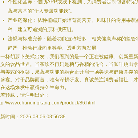
个性化营养：借助APP或线下检测，为消费者定制包含特定
蔬与茶基的“个人专属功能饮”。
产业链深化：从种植端开始培育高营养、风味佳的专用果蔬
种，建立可追溯的原料供应链。
法规与标准完善：随着功能宣称增多，相关健康声称的监管
趋严，推动行业向更科学、透明方向发展。
从一杯胡萝卜美式出发，我们看到的是一个正在被健康、创新重
定义的饮品世界。当茶饮不再只是糖与香精的混合，当咖啡跳出
铁与美式的框架，果蔬与功能的融合正开启一场美味与健康并存
新盛宴。对于品牌而言，唯有深耕研发、真诚关注消费者福祉，
能在这场爆发中赢得持久生命力。
如若转载，请注明出处：
ttp://www.chunqingkang.com/product/86.html
新时间：2026-08-06 08:56:38