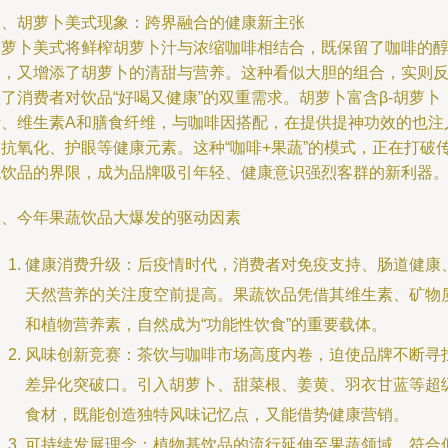
一、胡萝卜美式现象：跨界融合的健康新主张
胡萝卜美式将鲜榨胡萝卜汁与浓缩咖啡相结合，既保留了咖啡的
香，又增添了胡萝卜的清甜与营养。这种看似大胆的组合，实则
了消费者对饮品“好喝又健康”的双重需求。胡萝卜富含β-胡萝卜
素、维生素A和膳食纤维，与咖啡因搭配，在提供提神功效的也注
了抗氧化、护眼等健康元素。这种“咖啡+果蔬”的模式，正在打破
统饮品的界限，成为品牌吸引年轻、健康意识强烈客群的新利器
二、今年果蔬饮品大爆发的驱动因素
健康消费升级：后疫情时代，消费者对免疫支持、肠道健康
天然营养的关注度空前提高。果蔬饮品凭借其维生素、矿物
和植物营养素，自然成为“功能性饮食”的重要载体。
风味创新竞赛：茶饮与咖啡市场高度内卷，迫使品牌不断寻
差异化突破口。引入胡萝卜、甜菜根、姜黄、羽衣甘蓝等超
食材，既能创造独特风味记忆点，又能借势健康营销。
可持续发展理念：植物基饮品的流行延伸至果蔬领域，符合