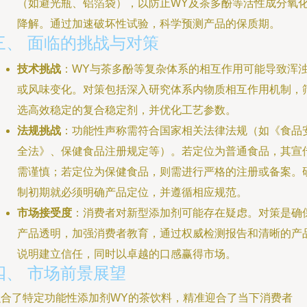
（如避光瓶、铝箔袋），以防止WY及茶多酚等活性成分氧
降解。通过加速破坏性试验，科学预测产品的保质期。
三、 面临的挑战与对策
技术挑战
：WY与茶多酚等复杂体系的相互作用可能导致浑
或风味变化。对策包括深入研究体系内物质相互作用机制，
选高效稳定的复合稳定剂，并优化工艺参数。
法规挑战
：功能性声称需符合国家相关法律法规（如《食品
全法》、保健食品注册规定等）。若定位为普通食品，其宣
需谨慎；若定位为保健食品，则需进行严格的注册或备案。
制初期就必须明确产品定位，并遵循相应规范。
市场接受度
：消费者对新型添加剂可能存在疑虑。对策是确
产品透明，加强消费者教育，通过权威检测报告和清晰的产
说明建立信任，同时以卓越的口感赢得市场。
四、 市场前景展望
融合了特定功能性添加剂WY的茶饮料，精准迎合了当下消费者