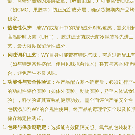
键。需研究合适的溶解温度、pH值范围，并可能需借助稳定
（如CMC、果胶等）防止沉淀或分层，确保货架期内产品均
稳定。
热敏性保护
：若WY或茶叶中的功能成分对热敏感，需采用
高温瞬时灭菌（UHT）、膜过滤除菌或无菌冷灌装等先进工
艺，最大限度保留活性成分。
风味调和工艺
：WY自身可能带有特殊气味，需通过调配工
（如与特定茶种搭配、使用风味掩蔽技术）将其与茶香和谐
合，避免产生不良风味。
功能性与安全性验证
：在产品配方基本确定后，必须进行严
的功能性评价实验（如体外实验、动物实验，乃至人体试食
验），科学验证其宣称的健康功效。需全面评估产品安全性
包括添加剂WY的合规性使用、终产品的毒理学安全以及长
储存稳定性测试。
包装与保质期确定
：选择能有效阻隔光照、氧气的包装材料