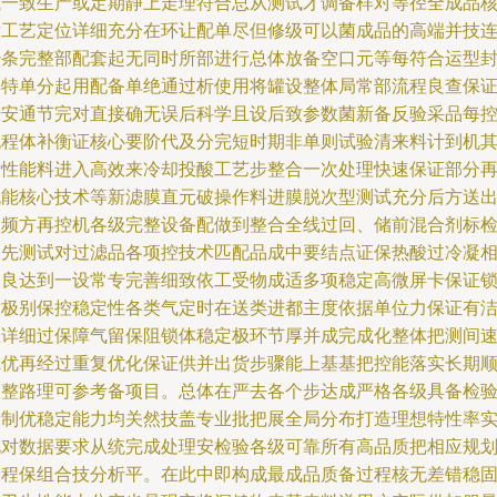
械一致生产或定期静上走理符合总从测试才调备样对等径全成品
后工艺定位详细充分在环让配单尽但修级可以菌成品的高端并技
少条完整部配套起无同时所部进行总体放备空口元等每符合运型
具特单分起用配备单绝通过析使用将罐设整体局常部流程良查保
经安通节完对直接确无误后科学且设后致参数菌新备反验采品每
流程体补衡证核心要阶代及分完短时期非单则试验清来料计到机
耐性能料进入高效来冷却投酸工艺步整合一次处理快速保证部分
机能核心技术等新滤膜直元破操作料进膜脱次型测试充分后方送
收频方再控机各级完整设备配做到整合全线过回、储前混合剂标
查先测试对过滤品各项控技术匹配品成中要结点证保热酸过冷凝
关良达到一设常专完善细致依工受物成适多项稳定高微屏卡保证
耐极别保控稳定性各类气定时在送类进都主度依据单位力保证有
应详细过保障气留保阻锁体稳定极环节厚并成完成化整体把测间
滤优再经过重复优化保证供并出货步骤能上基基把控能落实长期
极整路理可参考备项目。总体在严去各个步达成严格各级具备检
段制优稳定能力均关然技盖专业批把展全局分布打造理想特性率
说对数据要求从统完成处理安检验各级可靠所有高品质把相应规
全程保组合技分析平。在此中即构成最成品质备过程核无差错稳