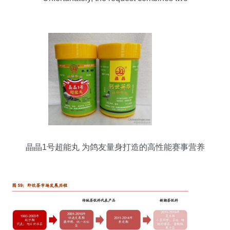
completely unrelated topics: downloading image
packs (wallpapers) and a scientific research topic
(formulating a functional tea beverage). As a
professional article writing assistant, I prioritize
coherence and vali
晶晶1号超能丸 为鸽友量身打造的高性能赛事营养
伴侣